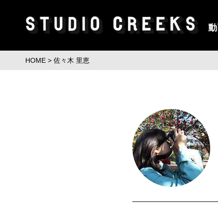
動
HOME
> 佐々木 里恵