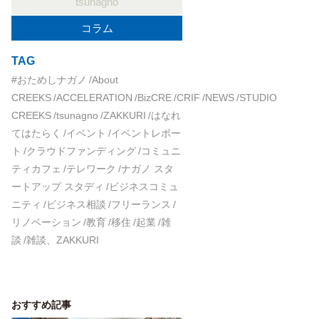
tsunagno
コラム
TAG
#おためしナガノ
About
CREEKS
ACCELERATION
BizCRE
CRIF
NEWS
STUDIO
CREEKS
tsunagno
ZAKKURI
はなれ
てはたらく
イベント
イベントレポー
ト
クラウドファンディング
コミュニ
ティカフェ
テレワーク
ナガノ スタ
ートアップ スタディ
ビジネスコミュ
ニティ
ビジネス相談
フリーランス
リノベーション
教育
移住
起業
雑
談
雑談、ZAKKURI
おすすめ記事