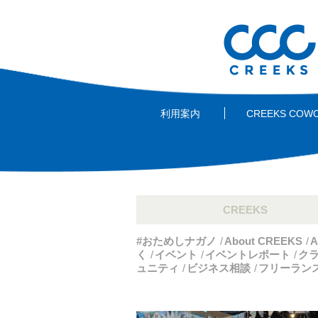
利用案内
CREEKS COW
CREEKS
#おためしナガノ
About CREEKS
A
く
イベント
イベントレポート
ク
ュニティ
ビジネス相談
フリーラン