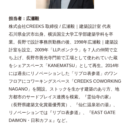
担当者：広瀬毅
株式会社CREEKS 取締役 / 広瀬毅｜建築設計室 代表
石川県金沢市出身。横浜国立大学工学部建築学科を卒
業。長野で設計事務所勤務の後、1998年広瀬毅｜建築設
計室を設立。2009年「LLP.ボンクラ」を７人の仲間で立
ち上げ、長野市善光寺門前で工場として使われていた蔵
をシェアスペース「KANEMATSU」として再生。2014年
には過去にリノベーションした「リプロ表参道」のワン
フロアにコワーキングスペース「CREEKS COWORKING
NAGANO」を開設。ストックを生かす建築のあり方、地
方都市のサードプレイス連携を模索。『霊仙寺の家』
（長野県建築文化賞最優秀賞）、『仙仁温泉岩の湯』、
リノベーションでは『リプロ表参道』、『EAST GATE
DAIMON・日和カフェ』など。