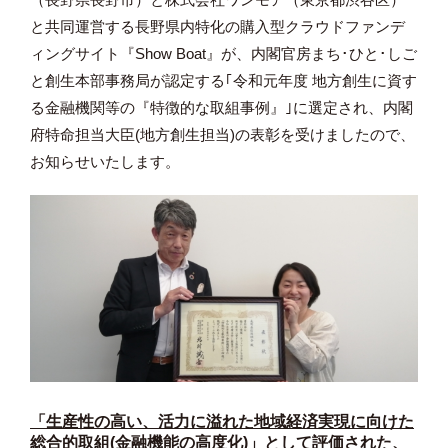
と共同運営する長野県内特化の購入型クラウドファンデ
ィングサイト『Show Boat』が、内閣官房まち･ひと･しご
と創生本部事務局が認定する｢令和元年度 地方創生に資す
る金融機関等の『特徴的な取組事例』｣に選定され、内閣
府特命担当大臣(地方創生担当)の表彰を受けましたので、
お知らせいたします。
「生産性の高い、活力に溢れた地域経済実現に向けた
総合的取組(金融機能の高度化)」として評価された、