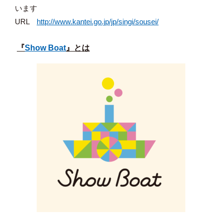
います
URL
http://www.kantei.go.jp/jp/singi/sousei/
『
Show Boat
』とは