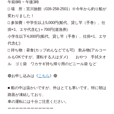
午前8時 ~ 午後3時
□ 場 所：宮川旅館（026-258-2501）※今年から釣り船が
変わりました！
□ 参加費：中学生以上5,000円(船代、貸し竿（手巻）、仕
掛×1、エサ代含む)＋700円(遊漁券)
小学生以下4,000円(船代、貸し竿（手巻）、仕掛×1、エサ
代含む)
□ 持ち物：昼食(カップめんなどでも可) 飲み物(アルコー
ルもOKですが、運転する人はダメ) おやつ 手拭タオ
ル ゴミ袋 ワカサギ持ち帰り用のビニール袋 など
🔵お申し込みは《
こちら
》🔵
■ 船の中は温かいですが、外はとても寒いです。特に朝は
路面が凍結しており、
車の運転には十分ご注意ください。
ーーーーーーーーーーーー