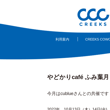
利用案内
CREEKS COW
やどかりcafé ふみ葉
今月はcublueさんとの共催です
2022年 10月13日（木）14日(金)