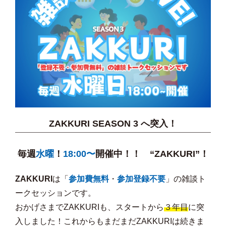
ZAKKURI SEASON 3 へ突入！
毎週
水曜
！
18:00〜
開催中！！
“ZAKKURI”！
ZAKKURI
は「
参加費無料
・
参加登録不要
」の雑談ト
ークセッションです。
おかげさまでZAKKURIも、スタートから
３年目
に突
入しました！
これからもまだまだZAKKURIは続きま