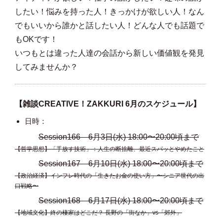
したい！悩みを持った人！きっかけが欲しい人！なん
でもいいから誰かと話したい人！どんな人でも話題で
もOKです！
いつもとは違った人達の会話から新しい価値観を発見
してみませんか？
【雑談CREATIVE！ZAKKURI 6月のスケジュール】
日時：
Session166 6月3
日(水) 18:00〜20:00頃まで
【哲学思想】「手放す技術」：人生の断捨離、最近スパッとやめたこと
Session167 6月10日(水) 18:00〜20:00頃まで
【政治経済】インフレ時代の「生きたお金の使い方」〜シニア世代の出
口戦略〜
Session168 6月17
日(水) 18:00〜20:00頃まで
【地域文化】終の棲家はどこだ？ 長野の「街なか」vs「郊外」