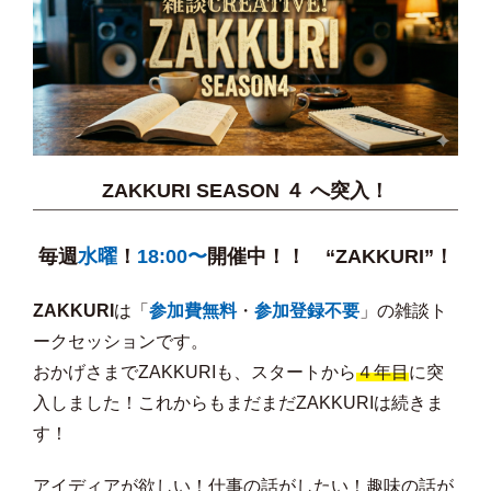
ZAKKURI SEASON ４ へ突入！
毎週
水曜
！
18:00〜
開催中！！
“ZAKKURI”！
ZAKKURI
は「
参加費無料
・
参加登録不要
」の雑談ト
ークセッションです。
おかげさまでZAKKURIも、スタートから
４年目
に突
入しました！
これからもまだまだZAKKURIは続きま
す！
アイディアが欲しい！仕事の話がしたい！趣味の話が