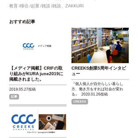
教育
移住
起業
雑談
雑談、ZAKKURI
おすすめ記事
【メディア掲載】CRIFの取
CREEKS創業5周年インタビ
り組みがKURA june2019に
ュー
掲載されました。
『個人個人が自分らしい暮らし
方、働き方をすれば社会が変わ
2019.05.27投稿
る』
2020.01.26投稿
記事
CREEKS