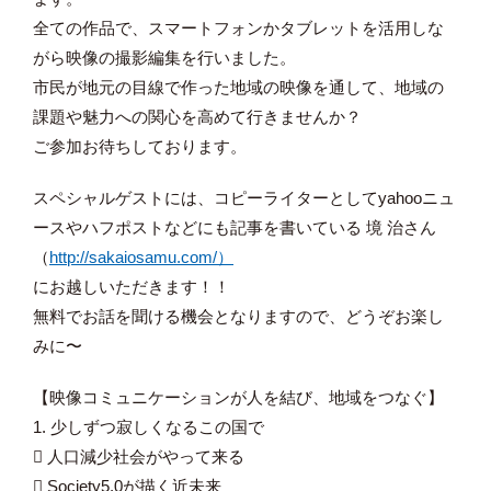
全ての作品で、スマートフォンかタブレットを活用しな
がら映像の撮影編集を行いました。
市民が地元の目線で作った地域の映像を通して、地域の
課題や魅力への関心を高めて行きませんか？
ご参加お待ちしております。
スペシャルゲストには、コピーライターとしてyahooニュ
ースやハフポストなどにも記事を書いている 境 治さん
（
http://sakaiosamu.com/）
にお越しいただきます！！
無料でお話を聞ける機会となりますので、どうぞお楽し
みに〜
【映像コミュニケーションが人を結び、地域をつなぐ】
1. 少しずつ寂しくなるこの国で
 人口減少社会がやって来る
 Society5.0が描く近未来