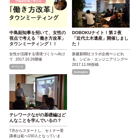
中島副知事を招いて、女性の
DOBOKUナイト！第２夜
視点で考える「働き方改革」
「近代土木遺産」開催しまし
タウンミーティング！！
た！
女性が活躍する環境づくりへ向け
新建新聞社コラボ企画〜シビれ
て
2017.10.26開催
る、シビル・エンジニアリング〜
2017.11.06投稿
イベント
tsunagno
テレワークながの基礎編はど
んなことを学んでいるの？
7月からスタートし、セミナー受
講者は延べ150人となっていま